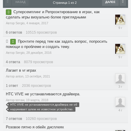
НАЗАД
ДАЛЕЕ
Страница 1 из 2
Суперсемплинг и Репроэктирование в играх, как
сделать игры визуально более приглядными
Автор
Sergio
,
4 января, 2017
24
6
ответов
10515
просмотров
января,
2017
Прочтите перед тем как задать вопрос, попросить
помощи о проблеме и создать тему.
Автор
Sergio
,
28 декабря, 2016
8
4
ответа
8079
просмотров
января,
2017
Лагает в vr играх
Автор
anton
,
13 октября, 2021
1
ответ
2036
просмотров
15
августа,
HTC VIVE не устанавливаются драйвера.
2022
Автор
terraw
,
19 марта, 2018
HTC VIVE не устанавливаются драйвера не об
наруживает шлем не известное устройство.
23
июля,
7
ответов
10260
просмотров
2022
Розовое пятно я обейх дисплеях