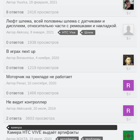
Автор
Yourka
,
18 февраля, 2021
8
ответов
2416
просмотров
18
февраля,
Люфт шлема, всей половины шлема с датчиками и
2021
дисплеем, относительно части с ремешками и накладкой.
Автор
Aleksey
,
8 января, 2021
HTC Vive
Шлем
8
0
ответов
1938
просмотров
января,
2021
В играх next up
Автор
Bonaventur
,
4 ноября, 2020
0
ответов
1219
просмотров
4
ноября,
Моторчик на трекпаде не работает
2020
Автор
Ренат
,
10 сентября, 2020
0
ответов
1466
просмотров
10
сентября
Не видит контроллер
2020
Автор
Aleksandr
,
20 июля, 2019
2
ответа
3603
просмотра
1
сентября
камера
2020
Камера HTC VIVE выдаёт вртифакты
Автор
M1KTA
,
19 июля, 2020
артифакты
проблемы