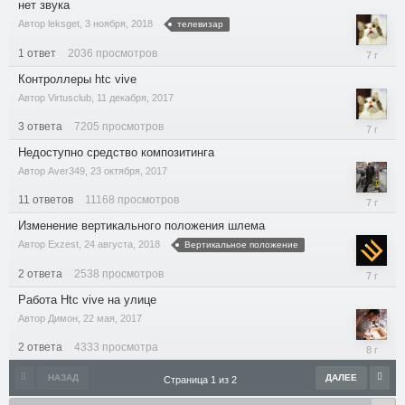
нет звука
2019
Автор
leksget
,
3 ноября, 2018
телевизар
1
ответ
2036
просмотров
5
ноября,
Контроллеры htc vive
2018
Автор
Virtusclub
,
11 декабря, 2017
3
ответа
7205
просмотров
5
октября,
Недоступно средство композитинга
2018
Автор
Aver349
,
23 октября, 2017
11
ответов
11168
просмотров
29
августа,
Изменение вертикального положения шлема
2018
Автор
Exzest
,
24 августа, 2018
Вертикальное положение
2
ответа
2538
просмотров
25
августа,
Работа Htc vive на улице
2018
Автор
Димон
,
22 мая, 2017
2
ответа
4333
просмотра
28
июля,
НАЗАД
ДАЛЕЕ
Страница 1 из 2
2018