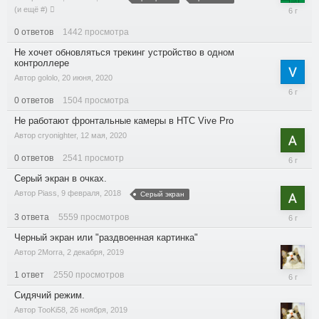
19
(и ещё #)
июля,
0
ответов
1442
просмотра
2020
Не хочет обновляться трекинг устройство в одном
контроллере
Автор
gololo
,
20 июня, 2020
20
0
ответов
1504
просмотра
июня,
2020
Не работают фронтальные камеры в HTC Vive Pro
Автор
cryonighter
,
12 мая, 2020
0
ответов
2541
просмотр
12
мая,
Серый экран в очках.
2020
Автор
Piass
,
9 февраля, 2018
Серый экран
3
ответа
5559
просмотров
12
мая,
Черный экран или "раздвоенная картинка"
2020
Автор
2Morra
,
2 декабря, 2019
1
ответ
2550
просмотров
3
декабря,
Сидячий режим.
2019
Автор
TooKi58
,
26 ноября, 2019