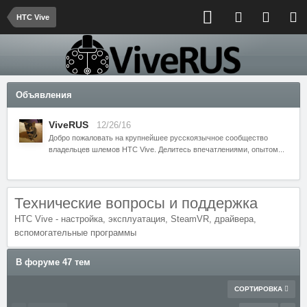
HTC Vive
Объявления
ViveRUS
12/26/16
Добро пожаловать на крупнейшее русскоязычное сообщество
владельцев шлемов HTC Vive. Делитесь впечатлениями, опытом...
Технические вопросы и поддержка
HTC Vive - настройка, эксплуатация, SteamVR, драйвера,
вспомогательные программы
В форуме 47 тем
СОРТИРОВКА