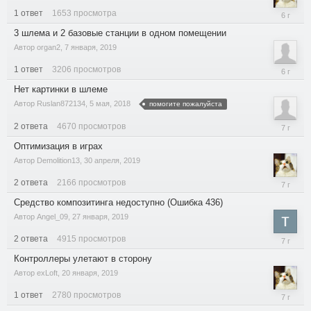
1
ответ
1653
просмотра
28
ноября,
3 шлема и 2 базовые станции в одном помещении
2019
Автор
organ2
,
7 января, 2019
1
ответ
3206
просмотров
19
сентября
Нет картинки в шлеме
2019
Автор
Ruslan872134
,
5 мая, 2018
помогите пожалуйста
2
ответа
4670
просмотров
11
мая,
Оптимизация в играх
2019
Автор
Demolition13
,
30 апреля, 2019
2
ответа
2166
просмотров
30
апреля,
Средство композитинга недоступно (Ошибка 436)
2019
Автор
Angel_09
,
27 января, 2019
2
ответа
4915
просмотров
28
января,
Контроллеры улетают в сторону
2019
Автор
exLoft
,
20 января, 2019
1
ответ
2780
просмотров
26
января,