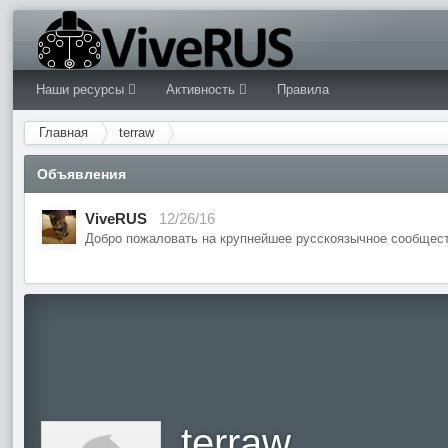
Наши ресурсы
Активность
Правила
Главная
terraw
Объявления
ViveRUS
12/26/16
Добро пожаловать на крупнейшее русскоязычное сообщест
terraw