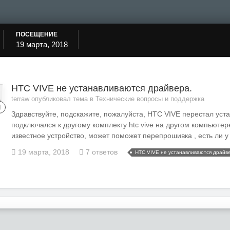
ПОСЕЩЕНИЕ
19 марта, 2018
HTC VIVE не устанавливаются драйвера.
terraw опубликовал тема в
Технические вопросы и поддержка
Здравствуйте, подскажите, пожалуйста, HTC VIVE перестал уст
подключался к другому комплекту htc vive на другом компьютер
известное устройство, может поможет перепрошивка , есть ли у
19 марта, 2018
7 ответов
HTC VIVE не устанавливаются драйв