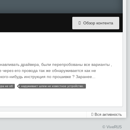
Обзор контента
анавливать драйвера, были перепробованы все варианты ,
е через его провода так же обнаруживается как не
 кого-нибудь инструкция по прошивке ? Заранее...
ера не об
наруживает шлем не известное устройство.
Вся активность
© ViveRUS