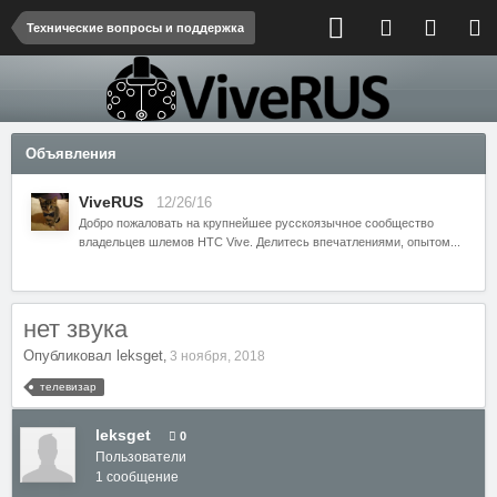
Технические вопросы и поддержка
Объявления
ViveRUS
12/26/16
Добро пожаловать на крупнейшее русскоязычное сообщество
владельцев шлемов HTC Vive. Делитесь впечатлениями, опытом...
нет звука
Опубликовал
leksget
,
3 ноября, 2018
телевизар
leksget
0
Пользователи
1 сообщение