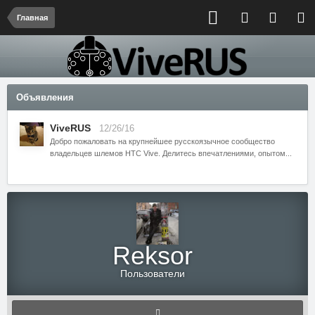
Главная
Объявления
ViveRUS
12/26/16
Добро пожаловать на крупнейшее русскоязычное сообщество
владельцев шлемов HTC Vive. Делитесь впечатлениями, опытом...
Reksor
Пользователи