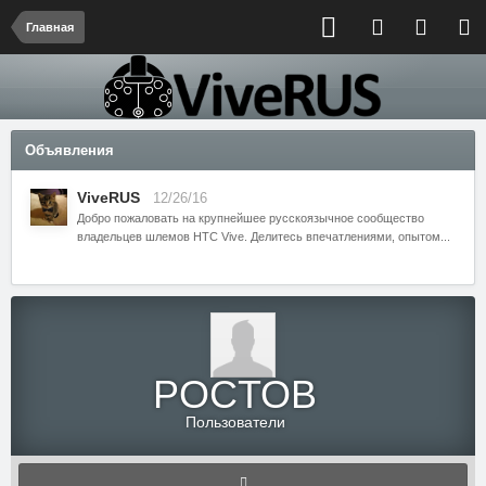
Главная
Объявления
ViveRUS
12/26/16
Добро пожаловать на крупнейшее русскоязычное сообщество
владельцев шлемов HTC Vive. Делитесь впечатлениями, опытом...
POCTOB
Пользователи