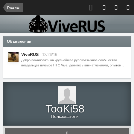
Главная
Объявления
ViveRUS
12/26/16
Добро пожаловать на крупнейшее русскоязычное сообщество
владельцев шлемов HTC Vive. Делитесь впечатлениями, опытом...
TooKi58
Пользователи