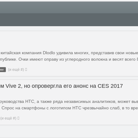
китайская компания Dlodlo удивила многих, представив свои новые
ублике. Очки имеют оправу из углеродного волокна и весят всего 8
(и ещё #)
чки
 Vive 2, но опровергла его анонс на CES 2017
уководства HTC, а также ряда независимых аналитиков, может вы
. Спрос на смартфоны с логотипом HTC чрезвычайно слаб, в то вр
(и ещё #)