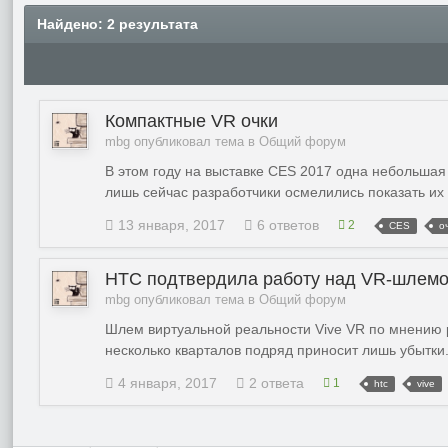
Найдено: 2 результата
Компактные VR очки
mbg опубликовал тема в
Общий форум
В этом году на выставке CES 2017 одна небольшая 
лишь сейчас разработчики осмелились показать их п
13 января, 2017
6 ответов
2
CES
о
HTC подтвердила работу над VR-шлемом
mbg опубликовал тема в
Общий форум
Шлем виртуальной реальности Vive VR по мнению р
несколько кварталов подряд приносит лишь убытки
4 января, 2017
2 ответа
1
htc
vive