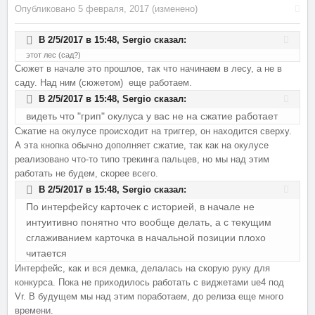
Опубликовано
5 февраля, 2017
(изменено)
В 2/5/2017 в 15:48,
Sergio
сказал:
этот лес (сад?)
Сюжет в начале это прошлое, так что начинаем в лесу, а не в
саду. Над ним (сюжетом) еще работаем.
В 2/5/2017 в 15:48,
Sergio
сказал:
видеть что "грип" окулуса у вас не на сжатие работает
Сжатие на окулусе происходит на триггер, он находится сверху.
А эта кнопка обычно дополняет сжатие, так как на окулусе
реализовано что-то типо трекинга пальцев, но мы над этим
работать не будем, скорее всего.
В 2/5/2017 в 15:48,
Sergio
сказал:
По интерфейсу карточек с историей, в начале не
интуитивно понятно что вообще делать, а с текущим
сглаживанием карточка в начальной позиции плохо
читается
Интерфейс, как и вся демка, делалась на скорую руку для
конкурса. Пока не приходилось работать с виджетами ue4 под
Vr. В будущем мы над этим поработаем, до релиза еще много
времени.