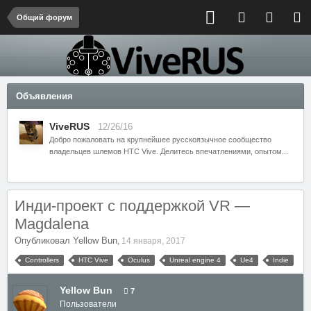
Общий форум
Объявления
ViveRUS
12/26/16
Добро пожаловать на крупнейшее русскоязычное сообщество
владельцев шлемов HTC Vive. Делитесь впечатлениями, опытом...
Инди-проект с поддержкой VR —
Magdalena
Опубликовал
Yellow Bun
,
14 января, 2017
Controllers
HTC Vive
Oculus
Unreal engine 4
Ue4
Indie
Yellow Bun
7
Пользователи