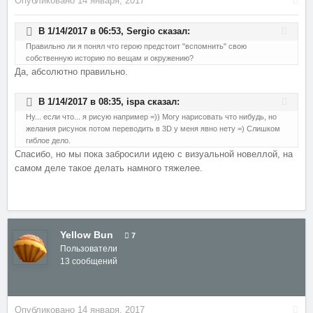
Опубликовано
14 января, 2017
В 1/14/2017 в 06:53,
Sergio
сказал:
Правильно ли я понял что герою предстоит "вспомнить" свою
собственную историю по вещам и окружению?
Да, абсолютно правильно.
В 1/14/2017 в 08:35,
ispa
сказал:
Ну... если что... я рисую например =)) Могу нарисовать что нибудь, но
желания рисунок потом переводить в 3D у меня явно нету =) Слишком
гиблое дело.
Спасибо, но мы пока забросили идею с визуальной новеллой, на
самом деле такое делать намного тяжелее.
Yellow Bun
7
Пользователи
13 сообщений
Опубликовано
14 января, 2017