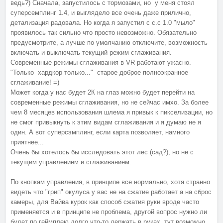
ведь?) Сначала, запустилось с тормозами, но у меня стоял
суперсемплинг 1.4, и выглядело все очень даже прилично,
детализация радовала. Но когда я запустил с с.с 1.0 "мыло"
проявилось так сильно что просто невозможно. Обязательно
предусмотрите, а лучше по умолчанию отключите, возможность
включать и выключать текущий режим сглаживания.
Современные режимы сглаживания в VR работают ужасно.
"Только хардкор только..." старое доброе полноэкранное
сглаживание! =)
Может когда у нас будет 2К на глаз можно будет перейти на
современные режимы сглаживания, но не сейчас имхо. За более
чем 8 месяцев использования шлема я привык к пикселизации, но
не смог привыкнуть к этим видам сглаживания и я думаю не я
один. А вот суперсэмплинг, если карта позволяет, намного
приятнее...
Очень бы хотелось бы исследовать этот лес (сад?), но не с
текущим управлением и сглаживанием.
По кнопкам управления, в принципе все нормально, хотя странно
видеть что "грип" окулуса у вас не на сжатие работает а на сброс
камеры, для Вайва курок как способ сжатия руки вроде часто
применяется и в принципе не проблема, другой вопрос нужно ли
будет по геймплею долго что-то держать в руках, тут возможно