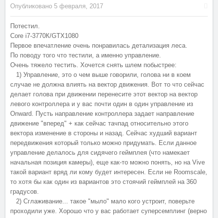
Опубликовано
5 февраля, 2017
Потестил.
Core i7-3770К/GTX1080
Первое впечатление очень понравилась детализация леса.
По поводу того что тестили, а именно управление.
Очень тяжело тестить. Хочется снять шлем побыстрее:
1) Управление, это о чем выше говорили, голова ни в коем
случае не должна влиять на вектор движения. Вот то что сейчас
делает голова при движении перенесите этот вектор на вектор
левого контроллера и у вас почти один в один управление из
Onward. Пусть направление контроллера задает направление
движение "вперед" + как сейчас тачпад относительно этого
вектора изменение в стороны и назад. Сейчас худший вариант
передвижения который только можно придумать. Если данное
управление делалось для сидячего геймплея (что намекает
начальная позиция камеры), еще как-то можно понять, но на Vive
такой вариант вряд ли кому будет интересен. Если не Roomscale,
то хотя бы как один из вариантов это стоячий геймплей на 360
градусов.
2) Сглаживание... такое "мыло" мало кого устроит, поверьте
проходили уже. Хорошо что у вас работает суперсемплинг (верно