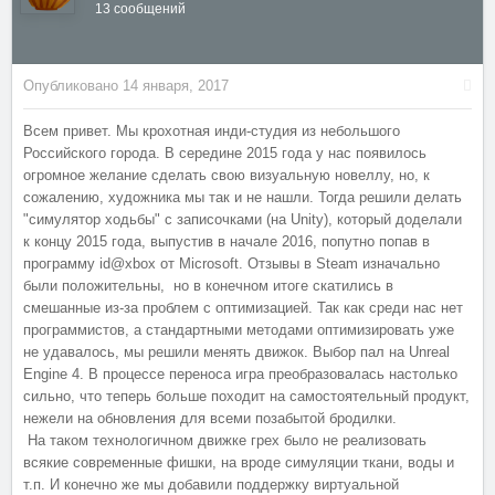
13 сообщений
Опубликовано
14 января, 2017
Всем привет. Мы крохотная инди-студия из небольшого
Российского города. В середине 2015 года у нас появилось
огромное желание сделать свою визуальную новеллу, но, к
сожалению, художника мы так и не нашли. Тогда решили делать
"симулятор ходьбы" с записочками (на Unity), который доделали
к концу 2015 года, выпустив в начале 2016, попутно попав в
программу id@xbox от Microsoft. Отзывы в Steam изначально
были положительны, но в конечном итоге скатились в
смешанные из-за проблем с оптимизацией. Так как среди нас нет
программистов, а стандартными методами оптимизировать уже
не удавалось, мы решили менять движок. Выбор пал на Unreal
Engine 4. В процессе переноса игра преобразовалась настолько
сильно, что теперь больше походит на самостоятельный продукт,
нежели на обновления для всеми позабытой бродилки.
На таком технологичном движке грех было не реализовать
всякие современные фишки, на вроде симуляции ткани, воды и
т.п. И конечно же мы добавили поддержку виртуальной