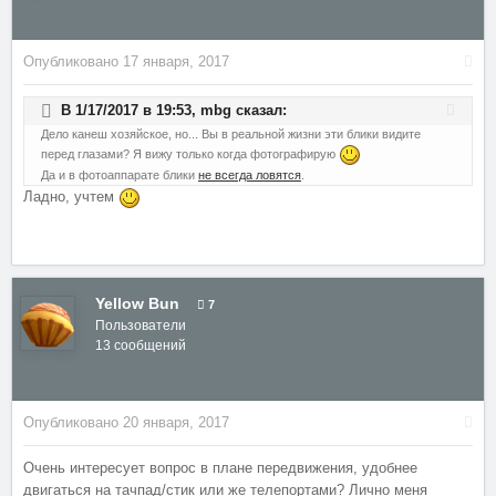
Опубликовано
17 января, 2017
В 1/17/2017 в 19:53,
mbg
сказал:
Дело канеш хозяйское, но... Вы в реальной жизни эти блики видите
перед глазами? Я вижу только когда фотографирую
Да и в фотоаппарате блики
не всегда ловятся
.
Ладно, учтем
Yellow Bun
7
Пользователи
13 сообщений
Опубликовано
20 января, 2017
Очень интересует вопрос в плане передвижения, удобнее
двигаться на тачпад/стик или же телепортами? Лично меня