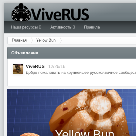
Наши ресурсы
Активность
Правила
Главная
Yellow Bun
Объявления
ViveRUS
12/26/16
Добро пожаловать на крупнейшее русскоязычное сообщест
Yellow Bun