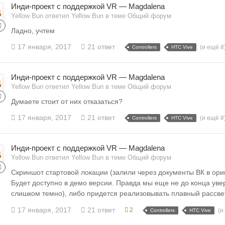
Инди-проект с поддержкой VR — Magdalena
Yellow Bun ответил Yellow Bun в теме
Общий форум
Ладно, учтем
17 января, 2017
21 ответ
(и ещё #
Controllers
HTC Vive
Инди-проект с поддержкой VR — Magdalena
Yellow Bun ответил Yellow Bun в теме
Общий форум
Думаете стоит от них отказаться?
17 января, 2017
21 ответ
(и ещё #
Controllers
HTC Vive
Инди-проект с поддержкой VR — Magdalena
Yellow Bun ответил Yellow Bun в теме
Общий форум
Скриншот стартовой локации (залили через документы ВК в ор
Будет доступно в демо версии. Правда мы еще не до конца уве
слишком темно), либо придется реализовывать плавный рассвет
17 января, 2017
21 ответ
2
(и
Controllers
HTC Vive