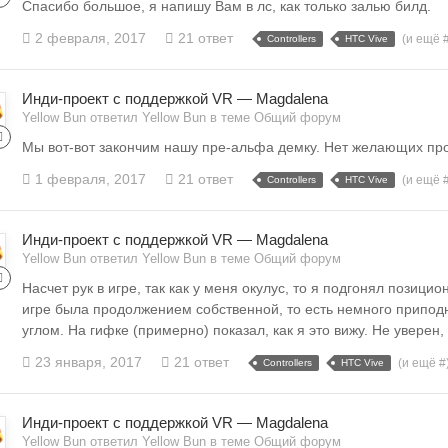
Спасибо большое, я напишу Вам в лс, как только залью билд.
2 февраля, 2017
21 ответ
(и ещё 
Controllers
HTC Vive
Инди-проект с поддержкой VR — Magdalena
Yellow Bun ответил Yellow Bun в теме
Общий форум
Мы вот-вот закончим нашу пре-альфа демку. Нет желающих пр
1 февраля, 2017
21 ответ
(и ещё 
Controllers
HTC Vive
Инди-проект с поддержкой VR — Magdalena
Yellow Bun ответил Yellow Bun в теме
Общий форум
Насчет рук в игре, так как у меня окулус, то я подгонял позици
игре была продолжением собственной, то есть немного припо
углом. На гифке (примерно) показал, как я это вижу. Не уверен, 
23 января, 2017
21 ответ
(и ещё #
Controllers
HTC Vive
Инди-проект с поддержкой VR — Magdalena
Yellow Bun ответил Yellow Bun в теме
Общий форум