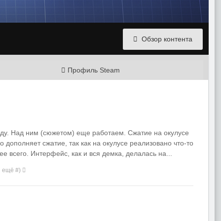
Обзор контента
Профиль Steam
саду. Над ним (сюжетом) еще работаем. Сжатие на окулусе
но дополняет сжатие, так как на окулусе реализовано что-то
е всего. Интерфейс, как и вся демка, делалась на...
и ещё #)