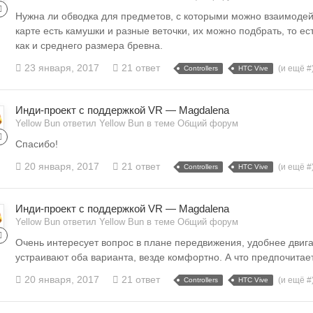
Нужна ли обводка для предметов, с которыми можно взаимодей
карте есть камушки и разные веточки, их можно подбрать, то ест
как и среднего размера бревна.
23 января, 2017
21 ответ
(и ещё #
Controllers
HTC Vive
Инди-проект с поддержкой VR — Magdalena
Yellow Bun ответил Yellow Bun в теме
Общий форум
Спасибо!
20 января, 2017
21 ответ
(и ещё #
Controllers
HTC Vive
Инди-проект с поддержкой VR — Magdalena
Yellow Bun ответил Yellow Bun в теме
Общий форум
Очень интересует вопрос в плане передвижения, удобнее двига
устраивают оба варианта, везде комфортно. А что предпочитае
20 января, 2017
21 ответ
(и ещё #
Controllers
HTC Vive