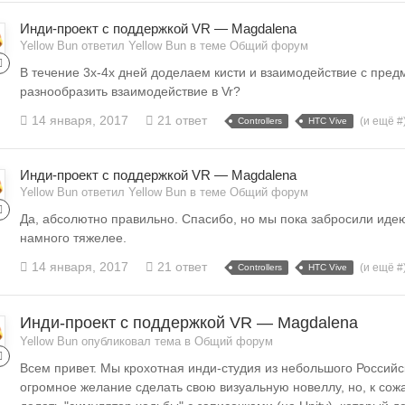
Инди-проект с поддержкой VR — Magdalena
Yellow Bun ответил Yellow Bun в теме
Общий форум
В течение 3х-4х дней доделаем кисти и взаимодействие с предм
разнообразить взаимодействие в Vr?
14 января, 2017
21 ответ
(и ещё #
Controllers
HTC Vive
Инди-проект с поддержкой VR — Magdalena
Yellow Bun ответил Yellow Bun в теме
Общий форум
Да, абсолютно правильно. Спасибо, но мы пока забросили идею
намного тяжелее.
14 января, 2017
21 ответ
(и ещё #
Controllers
HTC Vive
Инди-проект с поддержкой VR — Magdalena
Yellow Bun опубликовал тема в
Общий форум
Всем привет. Мы крохотная инди-студия из небольшого Российск
огромное желание сделать свою визуальную новеллу, но, к сож