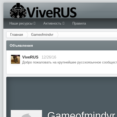
Наши ресурсы
Активность
Правила
Главная
Gameofmindvr
Объявления
ViveRUS
12/26/16
Добро пожаловать на крупнейшее русскоязычное сообщест
Gameofmindvr