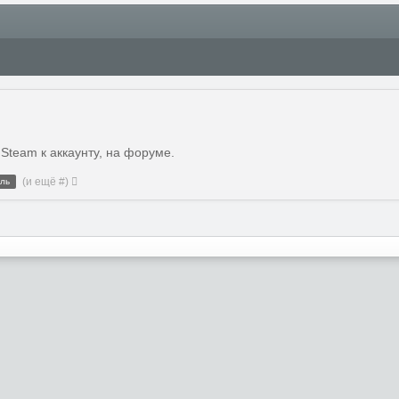
Steam к аккаунту, на форуме.
(и ещё #)
ль