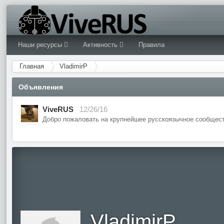
Наши ресурсы
Активность
Правила
Главная
VladimirP
Объявления
ViveRUS
12/26/16
Добро пожаловать на крупнейшее русскоязычное сообщест
VladimirP