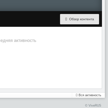
Обзор контента
следняя активность
Вся активность
© ViveRUS