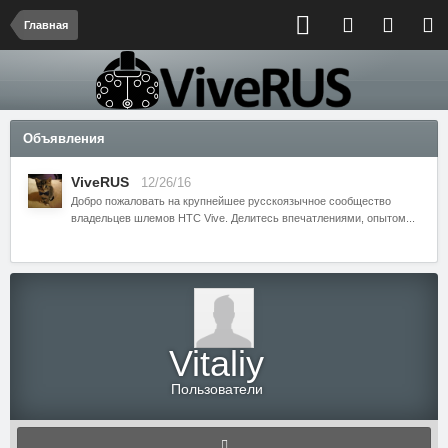
Главная
Объявления
ViveRUS
12/26/16
Добро пожаловать на крупнейшее русскоязычное сообщество
владельцев шлемов HTC Vive. Делитесь впечатлениями, опытом...
Vitaliy
Пользователи