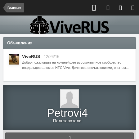
Главная
Объявления
ViveRUS
12/26/16
Добро пожаловать на крупнейшее русскоязычное сообщество
владельцев шлемов HTC Vive. Делитесь впечатлениями, опытом...
Petrovi4
Пользователи