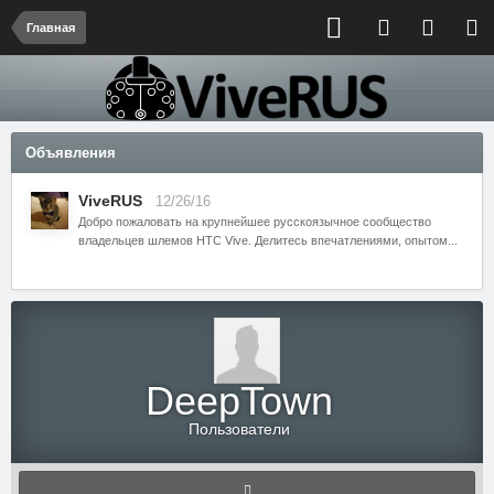
Главная
Объявления
ViveRUS
12/26/16
Добро пожаловать на крупнейшее русскоязычное сообщество
владельцев шлемов HTC Vive. Делитесь впечатлениями, опытом...
DeepTown
Пользователи