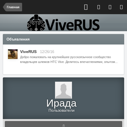
Главная
Объявления
ViveRUS
12/26/16
Добро пожаловать на крупнейшее русскоязычное сообщество
владельцев шлемов HTC Vive. Делитесь впечатлениями, опытом...
Ирада
Пользователи