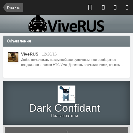
Главная
Объявления
ViveRUS
12/26/16
Добро пожаловать на крупнейшее русскоязычное сообщество
владельцев шлемов HTC Vive. Делитесь впечатлениями, опытом...
Dark Confidant
Пользователи