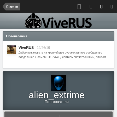
Главная
Объявления
ViveRUS
12/26/16
Добро пожаловать на крупнейшее русскоязычное сообщество
владельцев шлемов HTC Vive. Делитесь впечатлениями, опытом...
alien_extrime
Пользователи