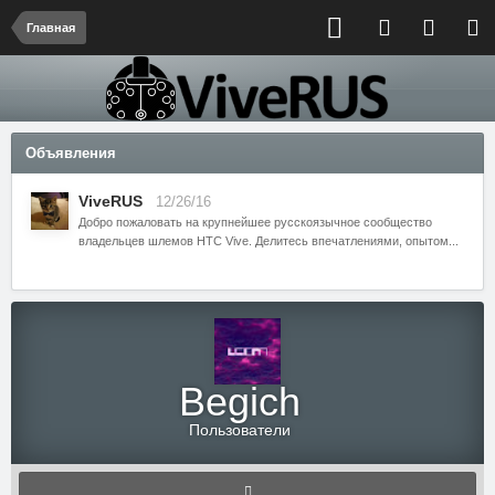
Главная
Объявления
ViveRUS
12/26/16
Добро пожаловать на крупнейшее русскоязычное сообщество
владельцев шлемов HTC Vive. Делитесь впечатлениями, опытом...
Begich
Пользователи