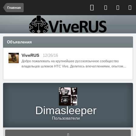
Главная
Объявления
ViveRUS
12/26/16
Добро пожаловать на крупнейшее русскоязычное сообщество
владельцев шлемов HTC Vive. Делитесь впечатлениями, опытом...
Dimasleeper
Пользователи