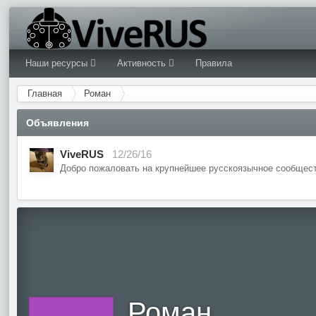
Наши ресурсы
Активность
Правила
Главная
Роман
Объявления
ViveRUS
12/26/16
Добро пожаловать на крупнейшее русскоязычное сообщест
Роман