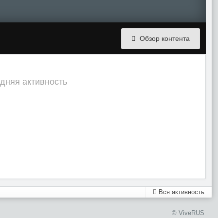
Обзор контента
едняя активность
Вся активность
© ViveRUS