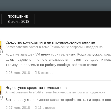
ПОСЕЩЕНИЕ
8 июня, 2018
Средство композитинга не в полноэкранном режиме
Anmet ответил Anmet в теме
Технические вопросы и поддержка
Когда не запущен VR шлем горит зеленым. Когда запускаю, кр
шлем подключен, но не отслеживается, потом пропадает, и по
к компу не повлияло на работу вообще, всё тоже самое
28 мая, 2018
8 ответов
Недоступно средство композитинга
Anmet ответил Aver349 в теме
Технические вопросы и поддержка
Вот теперь у меня именно такая же проблема, как и первом пос
27 мая, 2018
11 ответов