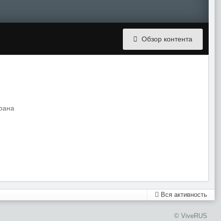
Обзор контента
крана
Вся активность
© ViveRUS