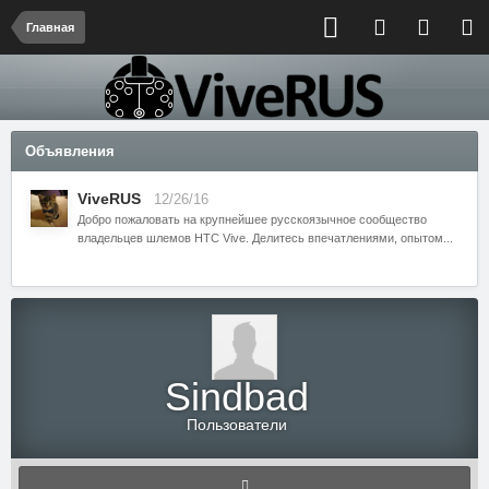
Главная
Объявления
ViveRUS
12/26/16
Добро пожаловать на крупнейшее русскоязычное сообщество
владельцев шлемов HTC Vive. Делитесь впечатлениями, опытом...
Sindbad
Пользователи