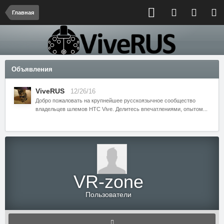
Главная
Объявления
ViveRUS
12/26/16
Добро пожаловать на крупнейшее русскоязычное сообщество
владельцев шлемов HTC Vive. Делитесь впечатлениями, опытом...
VR-zone
Пользователи