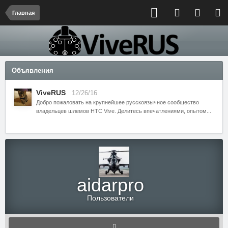
Главная
Объявления
ViveRUS
12/26/16
Добро пожаловать на крупнейшее русскоязычное сообщество
владельцев шлемов HTC Vive. Делитесь впечатлениями, опытом...
aidarpro
Пользователи