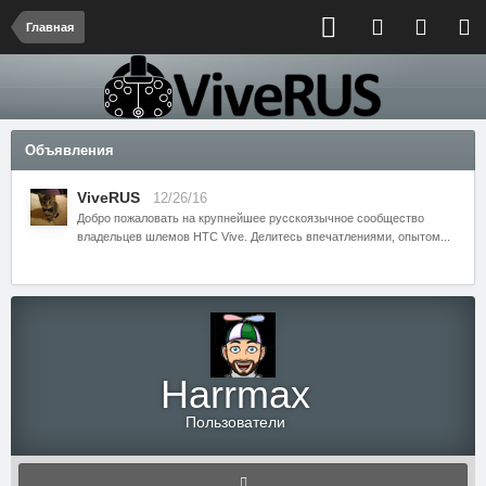
Главная
Объявления
ViveRUS
12/26/16
Добро пожаловать на крупнейшее русскоязычное сообщество
владельцев шлемов HTC Vive. Делитесь впечатлениями, опытом...
Harrmax
Пользователи