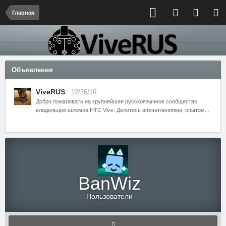
Главная
Объявления
ViveRUS
12/26/16
Добро пожаловать на крупнейшее русскоязычное сообщество
владельцев шлемов HTC Vive. Делитесь впечатлениями, опытом...
BanWiz
Пользователи