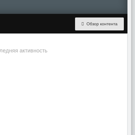
Обзор контента
следняя активность