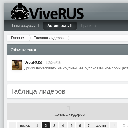
Наши ресурсы
Активность
Правила
Главная
Таблица лидеров
Объявления
ViveRUS
12/26/16
Добро пожаловать на крупнейшее русскоязычное сообщест
Таблица лидеров
Таблица лидеров
1
2
3
4
5
6
7
Ст
НАЗАД
ДАЛЕЕ