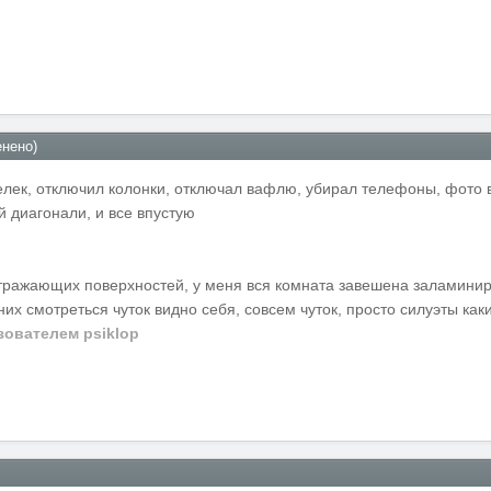
нено)
телек, отключил колонки, отключал вафлю, убирал телефоны, фото 
 диагонали, и все впустую
тражающих поверхностей, у меня вся комната завешена заламинир
 них смотреться чуток видно себя, совсем чуток, просто силуэты как
ователем psiklop