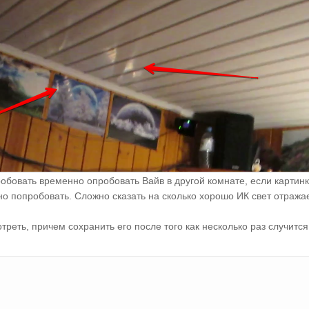
обовать временно опробовать Вайв в другой комнате, если картин
жно попробовать. Сложно сказать на сколько хорошо ИК свет отража
реть, причем сохранить его после того как несколько раз случитс