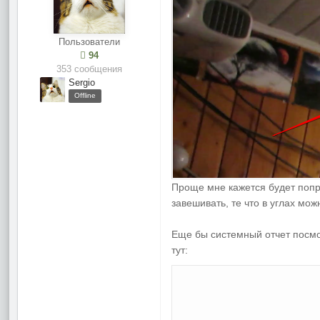
Пользователи
94
353 сообщения
Sergio
Offline
Проще мне кажется будет попр
завешивать, те что в углах мо
Еще бы системный отчет посмот
тут: