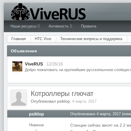
Наши ресурсы
Активность
Правила
Главная
HTC Vive
Технические вопросы и поддержка
Объявления
ViveRUS
12/26/16
Добро пожаловать на крупнейшее русскоязычное сообщест
Котроллеры глючат
Опубликовал
psiklop
,
4 марта, 2017
psiklop
Опубликовано
4 марта, 2017
(изме
Новичок
Станции сейчас висят на 2.2 м