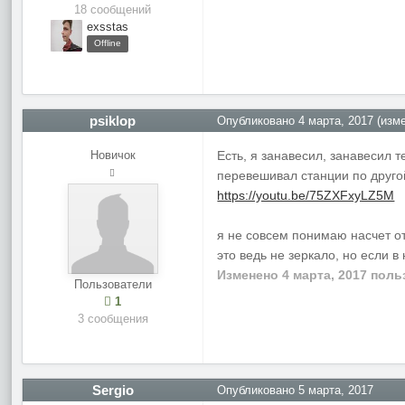
18 сообщений
exsstas
Offline
psiklop
Опубликовано
4 марта, 2017
(изме
Новичок
Есть, я занавесил, занавесил 
перевешивал станции по другой
https://youtu.be/75ZXFxyLZ5M
я не совсем понимаю насчет о
это ведь не зеркало, но если в
Изменено
4 марта, 2017
польз
Пользователи
1
3 сообщения
Sergio
Опубликовано
5 марта, 2017