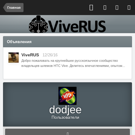
Главная
Объявления
ViveRUS
12/26/16
Добро пожаловать на крупнейшее русскоязычное сообщество
владельцев шлемов HTC Vive. Делитесь впечатлениями, опытом...
dodjee
Пользователи