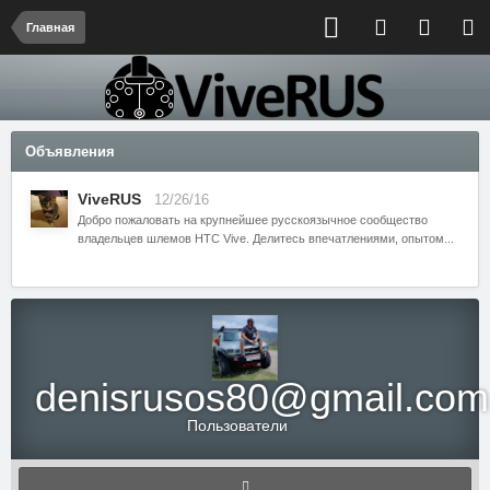
Главная
Объявления
ViveRUS
12/26/16
Добро пожаловать на крупнейшее русскоязычное сообщество
владельцев шлемов HTC Vive. Делитесь впечатлениями, опытом...
denisrusos80@gmail.com
Пользователи