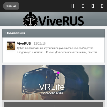
Главная
Объявления
ViveRUS
12/26/16
Добро пожаловать на крупнейшее русскоязычное сообщество
владельцев шлемов HTC Vive. Делитесь впечатлениями, опытом...
VRLife
Пользователи