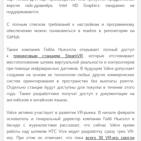
версия radv-дравейра. Intel HD Graphics ожидаемо не
поддерживается.
С полным списком требований к настройкам и программному
обеспечению можно ознакомиться в readme в репозитории на
GitHub.
Также компания Гейба Ньюэлла открывает полный доступ
к
трекинговым станциям SteamVR
, которые отслеживают
местоположение шлема виртуальной реальности и контроллеров
при помощи инфракрасных датчиков. В будущем Valve допускает
создание на основе их технологии любых других коммерческих
систем ориентирования в пространстве без выплаты роялти.
Отдельно станции будут доступны для покупки в течение этого
года. Также разработчики получат доступ к документации на
английском и китайском языках.
Valve активно участвует в развитии VR-рынка. В начале февраля
основатель и генеральный директор компании Гейб Ньюэлл в
беседе с журналистами рассказал, что сейчас Valve кроме
работы над шлемом HTC Vive ведет разработку сразу трех VR-
игр. При этом он отмечает, что пока
всего 30 VR-игр смогли