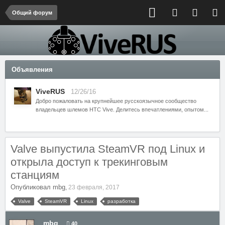
Общий форум
Объявления
ViveRUS
12/26/16
Добро пожаловать на крупнейшее русскоязычное сообщество
владельцев шлемов HTC Vive. Делитесь впечатлениями, опытом...
Valve выпустила SteamVR под Linux и
открыла доступ к трекинговым
станциям
Опубликовал
mbg
,
23 февраля, 2017
Valve
SteamVR
Linux
разработка
mbg
40