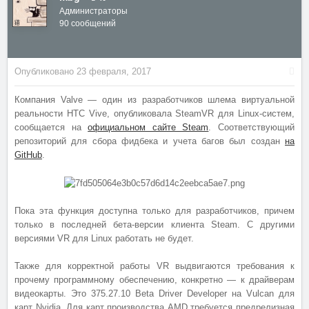
Администраторы
90 сообщений
Опубликовано
23 февраля, 2017
Компания Valve — один из разработчиков шлема виртуальной
реальности HTC Vive, опубликовала SteamVR для Linux-систем,
сообщается на
официальном сайте Steam
. Соответствующий
репозиторий для сбора фидбека и учета багов был создан
на
GitHub
.
Пока эта функция доступна только для разработчиков, причем
только в последней бета-версии клиента Steam. С другими
версиями VR для Linux работать не будет.
Также для корректной работы VR выдвигаются требования к
прочему программному обеспечению, конкретно — к драйверам
видеокарты. Это 375.27.10 Beta Driver Developer на Vulcan для
карт Nvidia. Для карт производства AMD требуется предрелизная