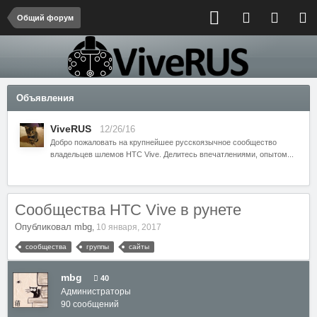
Общий форум
Объявления
ViveRUS
12/26/16
Добро пожаловать на крупнейшее русскоязычное сообщество
владельцев шлемов HTC Vive. Делитесь впечатлениями, опытом...
Сообщества HTC Vive в рунете
Опубликовал
mbg
,
10 января, 2017
сообщества
группы
сайты
mbg
40
Администраторы
90 сообщений