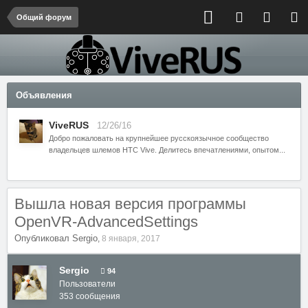
Общий форум
Объявления
ViveRUS
12/26/16
Добро пожаловать на крупнейшее русскоязычное сообщество
владельцев шлемов HTC Vive. Делитесь впечатлениями, опытом...
Вышла новая версия программы
OpenVR-AdvancedSettings
Опубликовал
Sergio
,
8 января, 2017
Sergio
94
Пользователи
353 сообщения