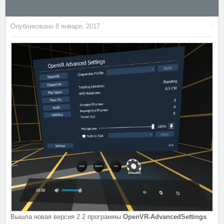
Опубликовано
8 января, 2017
Вышла новая версия 2.2 программы
OpenVR-AdvancedSettings