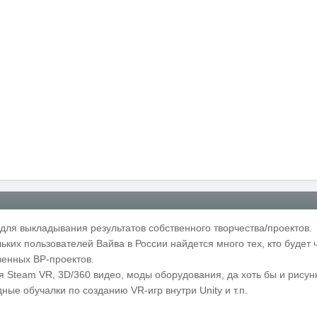
для выкладывания результатов собственного творчества/проектов.
ьких пользователей Вайва в России найдется много тех, кто будет 
венных ВР-проектов.
 Steam VR, 3D/360 видео, моды оборудования, да хоть бы и рисунки 
дные обучалки по созданию VR-игр внутри Unity и т.п.