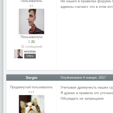
Пользователь
Не нашел в правилах форума п
админы считают, что в этом ес
Пользователи
21
18 сообщений
exsstas
Offline
Sergio
Опубликовано
6 января, 2017
Продвинутый пользователь
Учитывая дремучесть наших суд
Я думаю в правила это уточне
Обсуждать не запрещаем.