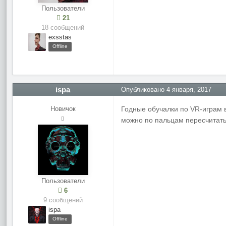
Пользователи
21
18 сообщений
exsstas
Offline
ispa
Опубликовано
4 января, 2017
Новичок
Годные обучалки по VR-играм в
можно по пальцам пересчитать
Пользователи
6
9 сообщений
ispa
Offline