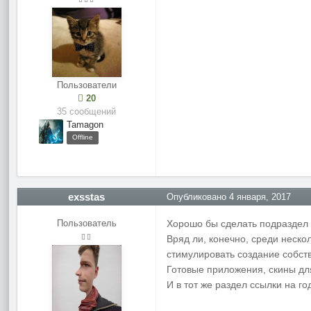
Пользователи
20
35 сообщений
Tamagon
Offline
exsstas
Опубликовано
4 января, 2017
Пользователь
Хорошо бы сделать подраздел 
Вряд ли, конечно, среди нескол
стимулировать создание собст
Готовые приложения, скины для
И в тот же раздел ссылки на го