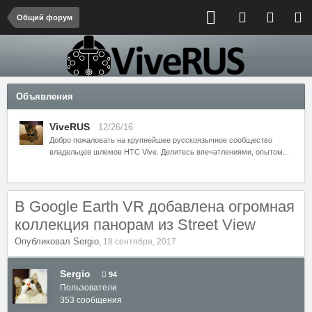
Общий форум
Объявления
ViveRUS
12/26/16
Добро пожаловать на крупнейшее русскоязычное сообщество
владельцев шлемов HTC Vive. Делитесь впечатлениями, опытом...
В Google Earth VR добавлена огромная
коллекция панорам из Street View
Опубликовал
Sergio
,
18 сентября, 2017
Sergio
94
Пользователи
353 сообщения