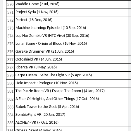
Waddle Home (7 Jul, 2016)
370
Project Syria (1 Nov, 2016)
371
Perfect (16 Dec, 2016)
372
Machine Learning: Episode I (10 Sep, 2016)
373
Lop Nor Zombie VR (HTC Vive) (30 Sep, 2016)
374
Lunar Stone - Origin of Blood (18 Nov, 2016)
375
Garage Drummer VR (21 Jun, 2016)
376
Octoshield VR (14 Jun, 2016)
377
Ricerca VR (3 May, 2016)
378
Carpe Lucem - Seize The Light VR (5 Apr, 2016)
379
Holo Impact : Prologue (10 Nov, 2016)
380
The Puzzle Room VR ( Escape The Room ) (4 Jan, 2017)
381
A Fear Of Heights, And Other Things (17 Oct, 2016)
382
Babel: Tower to the Gods (5 Apr, 2016)
383
ZombieFight VR (20 Jan, 2017)
384
ALONE? - VR (7 Oct, 2016)
385
Omega Agent (4 May, 2016)
386