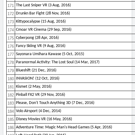
The Last Sniper VR (3 Aug, 2016)
171
Drunkn Bar Fight (28 Nov, 2016)
172
Kittypocalypse (15 Aug, 2016)
173
Cmoar VR Cinema (29 Sep, 2016)
174
Cyberpong (28 Apr, 2016)
175
Fancy Skiing VR (9 Aug, 2016)
176
Sayonara Umihara Kawase (5 Oct, 2015)
177
Paranormal Activity: The Lost Soul (14 Mar, 2017)
178
Blueshift (21 Dec, 2016)
179
INVASION! (12 Oct, 2016)
180
Kismet (2 May, 2016)
181
Pinball FX2 VR (29 Nov, 2016)
182
Please, Don't Touch Anything 3D (7 Dec, 2016)
183
Volo Airsport (4 Dec, 2014)
184
Disney Movies VR (16 May, 2016)
185
Adventure Time: Magic Man's Head Games (5 Apr, 2016)
186