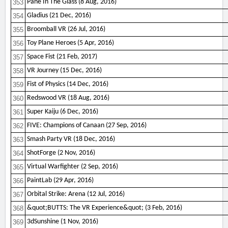
Pane In The Glass (8 Aug, 2016)
353
Gladius (21 Dec, 2016)
354
Broomball VR (26 Jul, 2016)
355
Toy Plane Heroes (5 Apr, 2016)
356
Space Fist (21 Feb, 2017)
357
VR Journey (15 Dec, 2016)
358
Fist of Physics (14 Dec, 2016)
359
Redswood VR (18 Aug, 2016)
360
Super Kaiju (6 Dec, 2016)
361
FIVE: Champions of Canaan (27 Sep, 2016)
362
Smash Party VR (18 Dec, 2016)
363
ShotForge (2 Nov, 2016)
364
Virtual Warfighter (2 Sep, 2016)
365
PaintLab (29 Apr, 2016)
366
Orbital Strike: Arena (12 Jul, 2016)
367
&quot;BUTTS: The VR Experience&quot; (3 Feb, 2016)
368
3dSunshine (1 Nov, 2016)
369