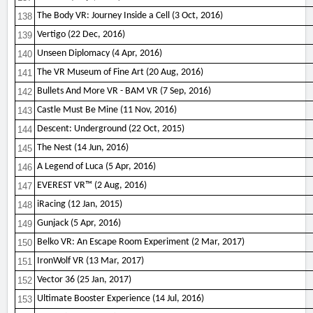
The Body VR: Journey Inside a Cell (3 Oct, 2016)
138
Vertigo (22 Dec, 2016)
139
Unseen Diplomacy (4 Apr, 2016)
140
The VR Museum of Fine Art (20 Aug, 2016)
141
Bullets And More VR - BAM VR (7 Sep, 2016)
142
Castle Must Be Mine (11 Nov, 2016)
143
Descent: Underground (22 Oct, 2015)
144
The Nest (14 Jun, 2016)
145
A Legend of Luca (5 Apr, 2016)
146
EVEREST VR™ (2 Aug, 2016)
147
iRacing (12 Jan, 2015)
148
Gunjack (5 Apr, 2016)
149
Belko VR: An Escape Room Experiment (2 Mar, 2017)
150
IronWolf VR (13 Mar, 2017)
151
Vector 36 (25 Jan, 2017)
152
Ultimate Booster Experience (14 Jul, 2016)
153