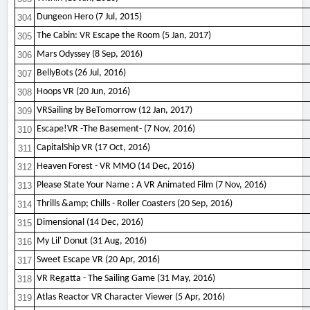
Dungeon Hero (7 Jul, 2015)
304
The Cabin: VR Escape the Room (5 Jan, 2017)
305
Mars Odyssey (8 Sep, 2016)
306
BellyBots (26 Jul, 2016)
307
Hoops VR (20 Jun, 2016)
308
VRSailing by BeTomorrow (12 Jan, 2017)
309
Escape!VR -The Basement- (7 Nov, 2016)
310
CapitalShip VR (17 Oct, 2016)
311
Heaven Forest - VR MMO (14 Dec, 2016)
312
Please State Your Name : A VR Animated Film (7 Nov, 2016)
313
Thrills &amp; Chills - Roller Coasters (20 Sep, 2016)
314
Dimensional (14 Dec, 2016)
315
My Lil' Donut (31 Aug, 2016)
316
Sweet Escape VR (20 Apr, 2016)
317
VR Regatta - The Sailing Game (31 May, 2016)
318
Atlas Reactor VR Character Viewer (5 Apr, 2016)
319