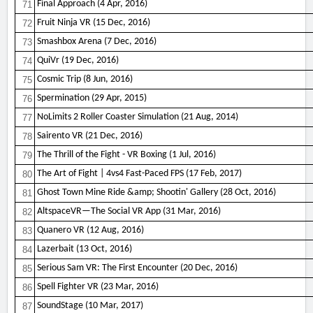
Final Approach (4 Apr, 2016)
71
Fruit Ninja VR (15 Dec, 2016)
72
Smashbox Arena (7 Dec, 2016)
73
QuiVr (19 Dec, 2016)
74
Cosmic Trip (8 Jun, 2016)
75
Spermination (29 Apr, 2015)
76
NoLimits 2 Roller Coaster Simulation (21 Aug, 2014)
77
Sairento VR (21 Dec, 2016)
78
The Thrill of the Fight - VR Boxing (1 Jul, 2016)
79
The Art of Fight | 4vs4 Fast-Paced FPS (17 Feb, 2017)
80
Ghost Town Mine Ride &amp; Shootin' Gallery (28 Oct, 2016)
81
AltspaceVR—The Social VR App (31 Mar, 2016)
82
Quanero VR (12 Aug, 2016)
83
Lazerbait (13 Oct, 2016)
84
Serious Sam VR: The First Encounter (20 Dec, 2016)
85
Spell Fighter VR (23 Mar, 2016)
86
SoundStage (10 Mar, 2017)
87