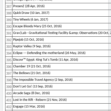
PresenZ (28 Apr, 2016)
387
Quick Draw (10 Jan, 2017)
388
Tiny Wheels (6 Jan, 2017)
389
Escape Bloody Mary (25 Oct, 2016)
390
Grav|Lab - Gravitational Testing Facility &amp; Observations (20 Oct, 
391
Pipejob (15 Oct, 2016)
392
Raptor Valley (9 Sep, 2016)
393
Eclipse --- Defending the motherland (26 May, 2016)
394
Discovr™ Egypt: King Tut's Tomb (11 Apr, 2016)
395
Chamber 19 (21 Oct, 2016)
396
The Bellows (21 Oct, 2016)
397
The Impossible Travel Agency (2 Sep, 2016)
398
Don't Let Go! (13 Sep, 2016)
399
Arcade Saga (8 Dec, 2016)
400
Lost in the Rift - Reborn (21 Nov, 2016)
401
Engage (15 Mar, 2016)
402