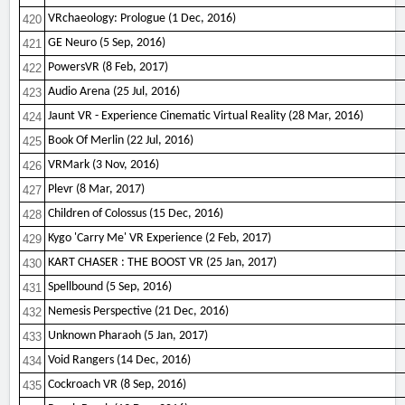
VRchaeology: Prologue (1 Dec, 2016)
420
GE Neuro (5 Sep, 2016)
421
PowersVR (8 Feb, 2017)
422
Audio Arena (25 Jul, 2016)
423
Jaunt VR - Experience Cinematic Virtual Reality (28 Mar, 2016)
424
Book Of Merlin (22 Jul, 2016)
425
VRMark (3 Nov, 2016)
426
Plevr (8 Mar, 2017)
427
Children of Colossus (15 Dec, 2016)
428
Kygo 'Carry Me' VR Experience (2 Feb, 2017)
429
KART CHASER : THE BOOST VR (25 Jan, 2017)
430
Spellbound (5 Sep, 2016)
431
Nemesis Perspective (21 Dec, 2016)
432
Unknown Pharaoh (5 Jan, 2017)
433
Void Rangers (14 Dec, 2016)
434
Cockroach VR (8 Sep, 2016)
435