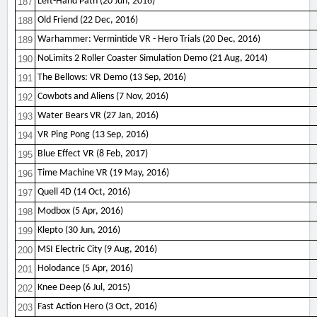
Left-Hand Path (20 Jun, 2016)
187
Old Friend (22 Dec, 2016)
188
Warhammer: Vermintide VR - Hero Trials (20 Dec, 2016)
189
NoLimits 2 Roller Coaster Simulation Demo (21 Aug, 2014)
190
The Bellows: VR Demo (13 Sep, 2016)
191
Cowbots and Aliens (7 Nov, 2016)
192
Water Bears VR (27 Jan, 2016)
193
VR Ping Pong (13 Sep, 2016)
194
Blue Effect VR (8 Feb, 2017)
195
Time Machine VR (19 May, 2016)
196
Quell 4D (14 Oct, 2016)
197
Modbox (5 Apr, 2016)
198
Klepto (30 Jun, 2016)
199
MSI Electric City (9 Aug, 2016)
200
Holodance (5 Apr, 2016)
201
Knee Deep (6 Jul, 2015)
202
Fast Action Hero (3 Oct, 2016)
203