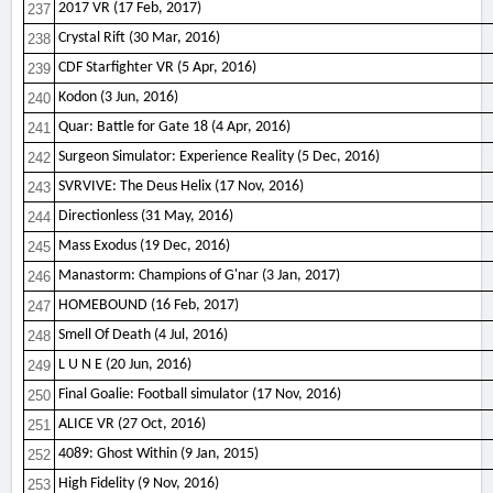
2017 VR (17 Feb, 2017)
237
Crystal Rift (30 Mar, 2016)
238
CDF Starfighter VR (5 Apr, 2016)
239
Kodon (3 Jun, 2016)
240
Quar: Battle for Gate 18 (4 Apr, 2016)
241
Surgeon Simulator: Experience Reality (5 Dec, 2016)
242
SVRVIVE: The Deus Helix (17 Nov, 2016)
243
Directionless (31 May, 2016)
244
Mass Exodus (19 Dec, 2016)
245
Manastorm: Champions of G'nar (3 Jan, 2017)
246
HOMEBOUND (16 Feb, 2017)
247
Smell Of Death (4 Jul, 2016)
248
L U N E (20 Jun, 2016)
249
Final Goalie: Football simulator (17 Nov, 2016)
250
ALICE VR (27 Oct, 2016)
251
4089: Ghost Within (9 Jan, 2015)
252
High Fidelity (9 Nov, 2016)
253