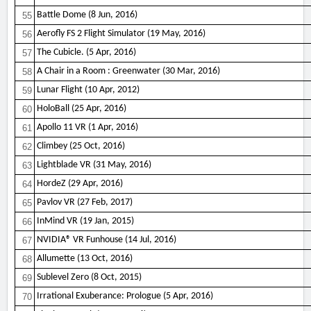
Battle Dome (8 Jun, 2016)
55
Aerofly FS 2 Flight Simulator (19 May, 2016)
56
The Cubicle. (5 Apr, 2016)
57
A Chair in a Room : Greenwater (30 Mar, 2016)
58
Lunar Flight (10 Apr, 2012)
59
HoloBall (25 Apr, 2016)
60
Apollo 11 VR (1 Apr, 2016)
61
Climbey (25 Oct, 2016)
62
Lightblade VR (31 May, 2016)
63
HordeZ (29 Apr, 2016)
64
Pavlov VR (27 Feb, 2017)
65
InMind VR (19 Jan, 2015)
66
NVIDIA® VR Funhouse (14 Jul, 2016)
67
Allumette (13 Oct, 2016)
68
Sublevel Zero (8 Oct, 2015)
69
Irrational Exuberance: Prologue (5 Apr, 2016)
70