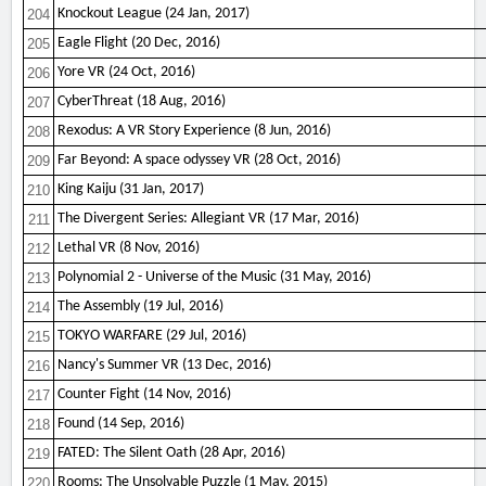
Knockout League (24 Jan, 2017)
204
Eagle Flight (20 Dec, 2016)
205
Yore VR (24 Oct, 2016)
206
CyberThreat (18 Aug, 2016)
207
Rexodus: A VR Story Experience (8 Jun, 2016)
208
Far Beyond: A space odyssey VR (28 Oct, 2016)
209
King Kaiju (31 Jan, 2017)
210
The Divergent Series: Allegiant VR (17 Mar, 2016)
211
Lethal VR (8 Nov, 2016)
212
Polynomial 2 - Universe of the Music (31 May, 2016)
213
The Assembly (19 Jul, 2016)
214
TOKYO WARFARE (29 Jul, 2016)
215
Nancy's Summer VR (13 Dec, 2016)
216
Counter Fight (14 Nov, 2016)
217
Found (14 Sep, 2016)
218
FATED: The Silent Oath (28 Apr, 2016)
219
Rooms: The Unsolvable Puzzle (1 May, 2015)
220