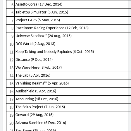
Assetto Corsa (19 Dec, 2014)
5
Tabletop Simulator (5 Jun, 2015)
6
Project CARS (6 May, 2015)
7
RaceRoom Racing Experience (12 Feb, 2013)
8
Universe Sandbox ² (24 Aug, 2015)
9
DCS World (2 Aug, 2013)
10
Keep Talking and Nobody Explodes (8 Oct, 2015)
11
Distance (9 Dec, 2014)
12
We Were Here (3 Feb, 2017)
13
The Lab (5 Apr, 2016)
14
Vanishing Realms™ (5 Apr, 2016)
15
Audioshield (5 Apr, 2016)
16
Accounting (18 Oct, 2016)
17
The Solus Project (7 Jun, 2016)
18
Onward (29 Aug, 2016)
19
Arizona Sunshine (6 Dec, 2016)
20
Rec Room (28 Jun, 2016)