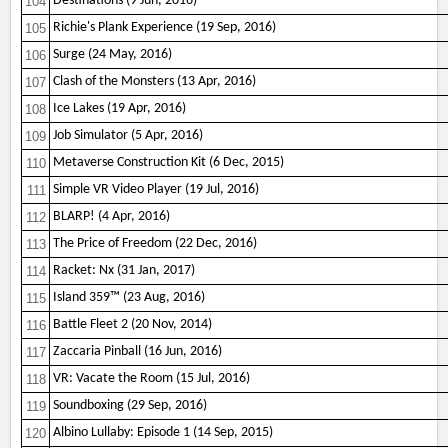
Destinations (9 Jun, 2016)
104
Richie's Plank Experience (19 Sep, 2016)
105
Surge (24 May, 2016)
106
Clash of the Monsters (13 Apr, 2016)
107
Ice Lakes (19 Apr, 2016)
108
Job Simulator (5 Apr, 2016)
109
Metaverse Construction Kit (6 Dec, 2015)
110
Simple VR Video Player (19 Jul, 2016)
111
BLARP! (4 Apr, 2016)
112
The Price of Freedom (22 Dec, 2016)
113
Racket: Nx (31 Jan, 2017)
114
Island 359™ (23 Aug, 2016)
115
Battle Fleet 2 (20 Nov, 2014)
116
Zaccaria Pinball (16 Jun, 2016)
117
VR: Vacate the Room (15 Jul, 2016)
118
Soundboxing (29 Sep, 2016)
119
Albino Lullaby: Episode 1 (14 Sep, 2015)
120