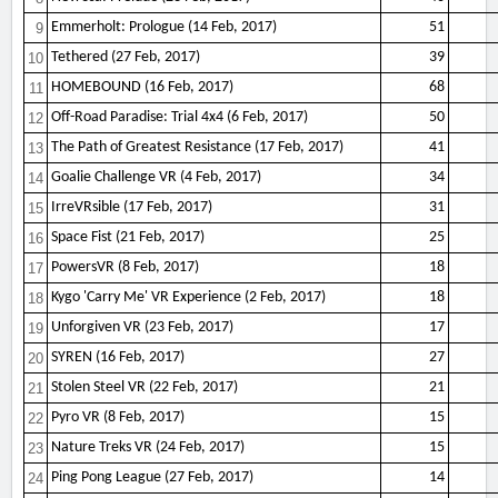
Emmerholt: Prologue (14 Feb, 2017)
51
9
Tethered (27 Feb, 2017)
39
10
HOMEBOUND (16 Feb, 2017)
68
11
Off-Road Paradise: Trial 4x4 (6 Feb, 2017)
50
12
The Path of Greatest Resistance (17 Feb, 2017)
41
13
Goalie Challenge VR (4 Feb, 2017)
34
14
IrreVRsible (17 Feb, 2017)
31
15
Space Fist (21 Feb, 2017)
25
16
PowersVR (8 Feb, 2017)
18
17
Kygo 'Carry Me' VR Experience (2 Feb, 2017)
18
18
Unforgiven VR (23 Feb, 2017)
17
19
SYREN (16 Feb, 2017)
27
20
Stolen Steel VR (22 Feb, 2017)
21
21
Pyro VR (8 Feb, 2017)
15
22
Nature Treks VR (24 Feb, 2017)
15
23
Ping Pong League (27 Feb, 2017)
14
24