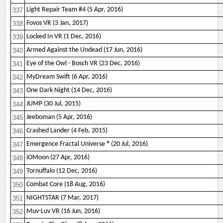
Light Repair Team #4 (5 Apr, 2016)
337
Fovos VR (3 Jan, 2017)
338
Locked In VR (1 Dec, 2016)
339
Armed Against the Undead (17 Jun, 2016)
340
Eye of the Owl - Bosch VR (23 Dec, 2016)
341
MyDream Swift (6 Apr, 2016)
342
One Dark Night (14 Dec, 2016)
343
JUMP (30 Jul, 2015)
344
Jeeboman (5 Apr, 2016)
345
Crashed Lander (4 Feb, 2015)
346
Emergence Fractal Universe ᵠ (20 Jul, 2016)
347
iOMoon (27 Apr, 2016)
348
Tornuffalo (12 Dec, 2016)
349
Combat Core (18 Aug, 2016)
350
NIGHTSTAR (7 Mar, 2017)
351
Muv-Luv VR (16 Jun, 2016)
352