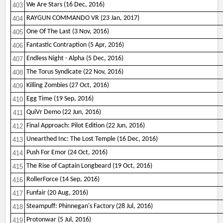
We Are Stars (16 Dec, 2016)
403
RAYGUN COMMANDO VR (23 Jan, 2017)
404
One Of The Last (3 Nov, 2016)
405
Fantastic Contraption (5 Apr, 2016)
406
Endless Night - Alpha (5 Dec, 2016)
407
The Torus Syndicate (22 Nov, 2016)
408
Killing Zombies (27 Oct, 2016)
409
Egg Time (19 Sep, 2016)
410
QuiVr Demo (22 Jun, 2016)
411
Final Approach: Pilot Edition (22 Jun, 2016)
412
Unearthed Inc: The Lost Temple (16 Dec, 2016)
413
Push For Emor (24 Oct, 2016)
414
The Rise of Captain Longbeard (19 Oct, 2016)
415
RollerForce (14 Sep, 2016)
416
Funfair (20 Aug, 2016)
417
Steampuff: Phinnegan's Factory (28 Jul, 2016)
418
Protonwar (5 Jul, 2016)
419