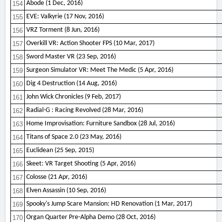
Abode (1 Dec, 2016)
154
EVE: Valkyrie (17 Nov, 2016)
155
VRZ Torment (8 Jun, 2016)
156
Overkill VR: Action Shooter FPS (10 Mar, 2017)
157
Sword Master VR (23 Sep, 2016)
158
Surgeon Simulator VR: Meet The Medic (5 Apr, 2016)
159
Dig 4 Destruction (14 Aug, 2016)
160
John Wick Chronicles (9 Feb, 2017)
161
Radial-G : Racing Revolved (28 Mar, 2016)
162
Home Improvisation: Furniture Sandbox (28 Jul, 2016)
163
Titans of Space 2.0 (23 May, 2016)
164
Euclidean (25 Sep, 2015)
165
Skeet: VR Target Shooting (5 Apr, 2016)
166
Colosse (21 Apr, 2016)
167
Elven Assassin (10 Sep, 2016)
168
Spooky's Jump Scare Mansion: HD Renovation (1 Mar, 2017)
169
Organ Quarter Pre-Alpha Demo (28 Oct, 2016)
170