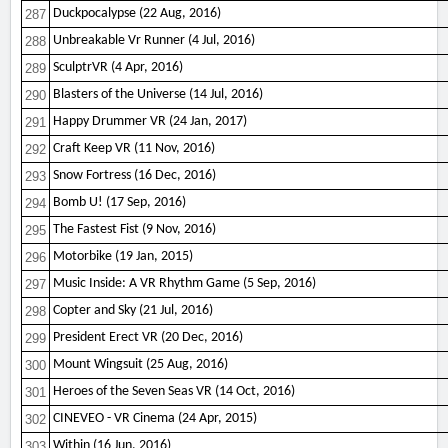
Duckpocalypse (22 Aug, 2016)
287
Unbreakable Vr Runner (4 Jul, 2016)
288
SculptrVR (4 Apr, 2016)
289
Blasters of the Universe (14 Jul, 2016)
290
Happy Drummer VR (24 Jan, 2017)
291
Craft Keep VR (11 Nov, 2016)
292
Snow Fortress (16 Dec, 2016)
293
Bomb U! (17 Sep, 2016)
294
The Fastest Fist (9 Nov, 2016)
295
Motorbike (19 Jan, 2015)
296
Music Inside: A VR Rhythm Game (5 Sep, 2016)
297
Copter and Sky (21 Jul, 2016)
298
President Erect VR (20 Dec, 2016)
299
Mount Wingsuit (25 Aug, 2016)
300
Heroes of the Seven Seas VR (14 Oct, 2016)
301
CINEVEO - VR Cinema (24 Apr, 2015)
302
Within (16 Jun, 2016)
303