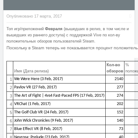
Опубликовано
17 марта, 2017
Топ игр/приложений
Февраля
(вышедших в релиз, в том числе и
вышедших из раннего доступа)
с поддержкой Vive по кол-ву
положительных обзоров пользователей Steam.
Поскольку в Steam теперь не показывается процент положительн
Кол-во
%
Имя (Дата релиза)
обзоров
полож
We Were Here (3 Feb, 2017)
2140
1
Pavlov VR (27 Feb, 2017)
277
2
The Art of Fight | 4vs4 Fast-Paced FPS (17 Feb, 2017)
274
3
VRChat (1 Feb, 2017)
202
4
The Golf Club VR (24 Feb, 2017)
152
5
John Wick Chronicles (9 Feb, 2017)
140
6
Blue Effect VR (8 Feb, 2017)
73
7
Nevrosa: Prelude (23 Feb, 2017)
40
8