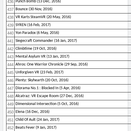
Punch Bomb (13 Dec, 2016)
436
Bounce (30 Nov, 2016)
437
VR Karts SteamVR (20 May, 2016)
438
SYREN (16 Feb, 2017)
439
Yon Paradox (6 May, 2016)
440
Siegecraft Commander (16 Jan, 2017)
441
Climbtime (19 Oct, 2016)
442
Mental Asylum VR (13 Jan, 2017)
443
Ahros: One Warrior Chronicle (29 Sep, 2016)
444
Unforgiven VR (23 Feb, 2017)
445
Plenty: Skyhearth (20 Oct, 2016)
446
Diorama No.1 : Blocked In (5 Apr, 2016)
447
Alcatraz: VR Escape Room (27 Dec, 2016)
448
Dimensional Intersection (5 Oct, 2016)
449
Elena (16 Dec, 2016)
450
Child Of Ault (24 Jan, 2017)
451
Beats Fever (9 Jan, 2017)
452