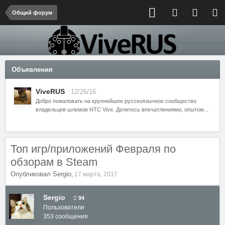
Общий форум
Объявления
ViveRUS
12/26/16
Добро пожаловать на крупнейшее русскоязычное сообщество
владельцев шлемов HTC Vive. Делитесь впечатлениями, опытом...
Топ игр/приложений Февраля по
обзорам в Steam
Опубликовал
Sergio
,
17 марта, 2017
Sergio
94
Пользователи
353 сообщения