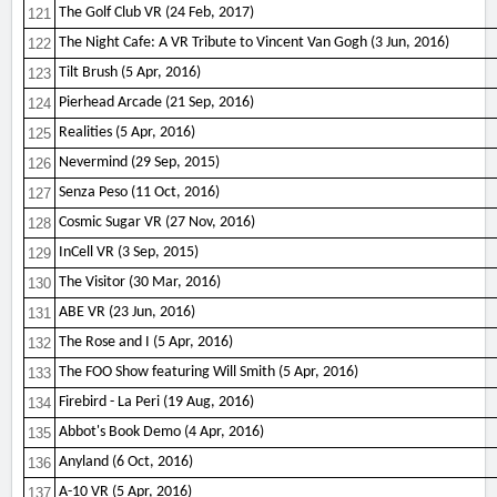
The Golf Club VR (24 Feb, 2017)
121
The Night Cafe: A VR Tribute to Vincent Van Gogh (3 Jun, 2016)
122
Tilt Brush (5 Apr, 2016)
123
Pierhead Arcade (21 Sep, 2016)
124
Realities (5 Apr, 2016)
125
Nevermind (29 Sep, 2015)
126
Senza Peso (11 Oct, 2016)
127
Cosmic Sugar VR (27 Nov, 2016)
128
InCell VR (3 Sep, 2015)
129
The Visitor (30 Mar, 2016)
130
ABE VR (23 Jun, 2016)
131
The Rose and I (5 Apr, 2016)
132
The FOO Show featuring Will Smith (5 Apr, 2016)
133
Firebird - La Peri (19 Aug, 2016)
134
Abbot's Book Demo (4 Apr, 2016)
135
Anyland (6 Oct, 2016)
136
A-10 VR (5 Apr, 2016)
137