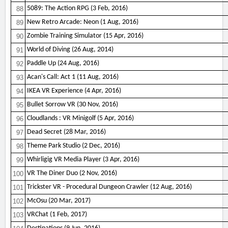
5089: The Action RPG (3 Feb, 2016)
88
New Retro Arcade: Neon (1 Aug, 2016)
89
Zombie Training Simulator (15 Apr, 2016)
90
World of Diving (26 Aug, 2014)
91
Paddle Up (24 Aug, 2016)
92
Acan's Call: Act 1 (11 Aug, 2016)
93
IKEA VR Experience (4 Apr, 2016)
94
Bullet Sorrow VR (30 Nov, 2016)
95
Cloudlands : VR Minigolf (5 Apr, 2016)
96
Dead Secret (28 Mar, 2016)
97
Theme Park Studio (2 Dec, 2016)
98
Whirligig VR Media Player (3 Apr, 2016)
99
VR The Diner Duo (2 Nov, 2016)
100
Trickster VR - Procedural Dungeon Crawler (12 Aug, 2016)
101
McOsu (20 Mar, 2017)
102
VRChat (1 Feb, 2017)
103