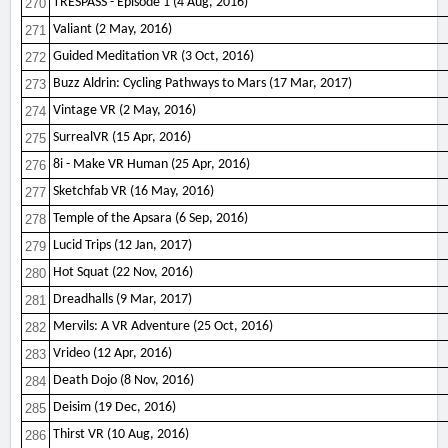
TRESPASS - Episode 1 (4 Aug, 2016)
270
Valiant (2 May, 2016)
271
Guided Meditation VR (3 Oct, 2016)
272
Buzz Aldrin: Cycling Pathways to Mars (17 Mar, 2017)
273
Vintage VR (2 May, 2016)
274
SurrealVR (15 Apr, 2016)
275
8i - Make VR Human (25 Apr, 2016)
276
Sketchfab VR (16 May, 2016)
277
Temple of the Apsara (6 Sep, 2016)
278
Lucid Trips (12 Jan, 2017)
279
Hot Squat (22 Nov, 2016)
280
Dreadhalls (9 Mar, 2017)
281
Mervils: A VR Adventure (25 Oct, 2016)
282
Vrideo (12 Apr, 2016)
283
Death Dojo (8 Nov, 2016)
284
Deisim (19 Dec, 2016)
285
Thirst VR (10 Aug, 2016)
286