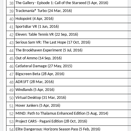
The Gallery - Episode 1: Call of the Starseed (5 Apr, 2016)
38
Trackmania® Turbo (24 Mar, 2016)
39
Holopoint (4 Apr, 2016)
40
SportsBar VR (1 Jun, 2016)
41
Eleven: Table Tennis VR (22 Sep, 2016)
42
Serious Sam VR: The Last Hope (17 Oct, 2016)
43
The Brookhaven Experiment (5 Jul, 2016)
44
Out of Ammo (14 Sep, 2016)
45
Catlateral Damage (27 May, 2015)
46
Bigscreen Beta (28 Apr, 2016)
47
ADR1FT (28 Mar, 2016)
48
Windlands (5 Apr, 2016)
49
Virtual Desktop (31 Mar, 2016)
50
Hover Junkers (5 Apr, 2016)
51
MIND: Path to Thalamus Enhanced Edition (5 Aug, 2014)
52
Project CARS - Pagani Edition (28 Oct, 2016)
53
Elite Dangerous: Horizons Season Pass (5 Feb, 2016)
54