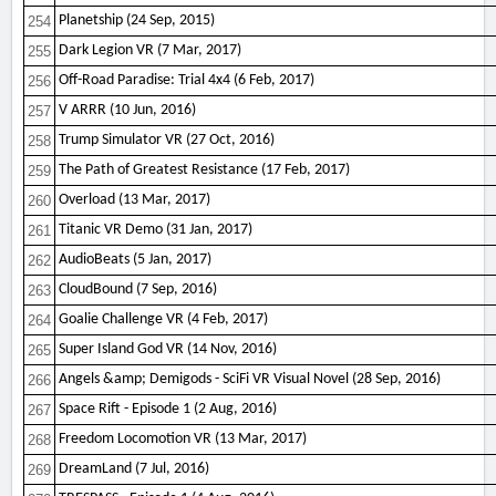
Planetship (24 Sep, 2015)
254
Dark Legion VR (7 Mar, 2017)
255
Off-Road Paradise: Trial 4x4 (6 Feb, 2017)
256
V ARRR (10 Jun, 2016)
257
Trump Simulator VR (27 Oct, 2016)
258
The Path of Greatest Resistance (17 Feb, 2017)
259
Overload (13 Mar, 2017)
260
Titanic VR Demo (31 Jan, 2017)
261
AudioBeats (5 Jan, 2017)
262
CloudBound (7 Sep, 2016)
263
Goalie Challenge VR (4 Feb, 2017)
264
Super Island God VR (14 Nov, 2016)
265
Angels &amp; Demigods - SciFi VR Visual Novel (28 Sep, 2016)
266
Space Rift - Episode 1 (2 Aug, 2016)
267
Freedom Locomotion VR (13 Mar, 2017)
268
DreamLand (7 Jul, 2016)
269